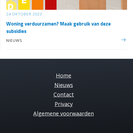
24 OKTOBER 2023
Woning verduurzamen? Maak gebruik van deze
subsidies
NIEUWS
Home
Nieuws
Contact
Privacy
Cookies
Algemene voorwaarden
Op deze site gebruiken wij cookies