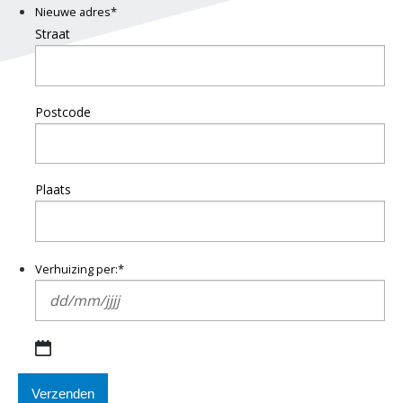
Nieuwe adres
*
Straat
Postcode
Plaats
Verhuizing per:
*
DD
slash
MM