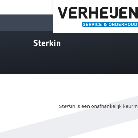
Sterkin
St
erk
in is een onafhankelijk keurme